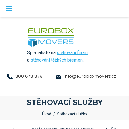
Skip
to
content
Specialisté na
stěhování firem
a
stěhování těžkých břemen
.
800 678 876
info@euroboxmovers.cz
STĚHOVACÍ SLUŽBY
Úvod
/
Stěhovací služby