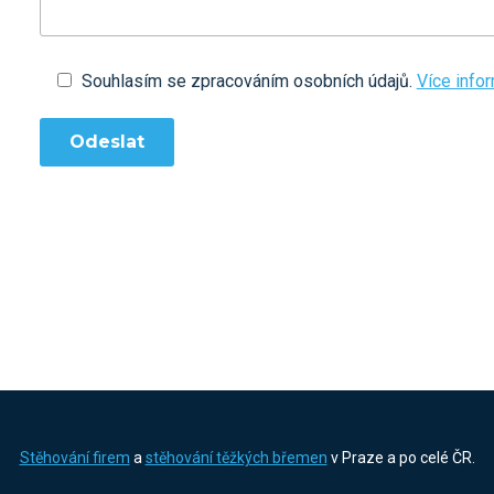
Souhlasím se zpracováním osobních údajů.
Více info
Stěhování firem
a
stěhování těžkých břemen
v Praze a po celé ČR.