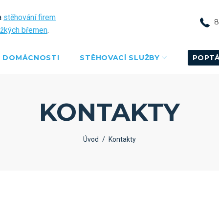
a
stěhování firem
8
ěžkých břemen
.
DOMÁCNOSTI
STĚHOVACÍ SLUŽBY
POPT
KONTAKTY
Úvod
/
Kontakty