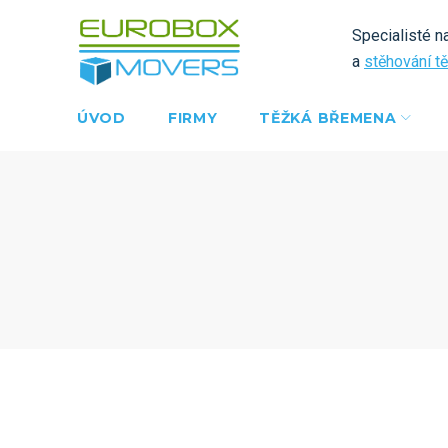
Skip
Specialisté n
to
a
stěhování t
content
ÚVOD
FIRMY
TĚŽKÁ BŘEMENA