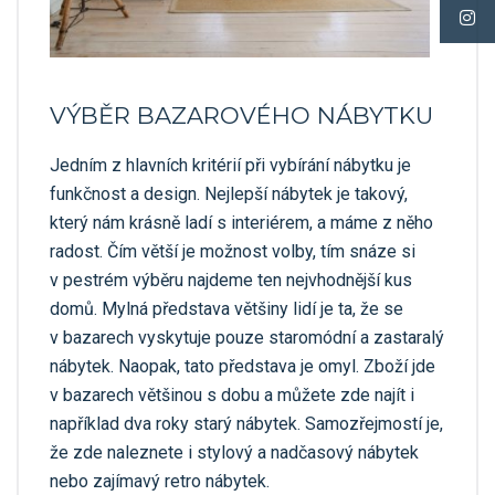
VÝBĚR BAZAROVÉHO NÁBYTKU
Jedním z hlavních kritérií při vybírání nábytku je
funkčnost a design. Nejlepší nábytek je takový,
který nám krásně ladí s interiérem, a máme z něho
radost. Čím větší je možnost volby, tím snáze si
v pestrém výběru najdeme ten nejvhodnější kus
domů. Mylná představa většiny lidí je ta, že se
v bazarech vyskytuje pouze staromódní a zastaralý
nábytek. Naopak, tato představa je omyl. Zboží jde
v bazarech většinou s dobu a můžete zde najít i
například dva roky starý nábytek. Samozřejmostí je,
že zde naleznete i stylový a nadčasový nábytek
nebo zajímavý retro nábytek.