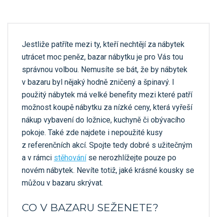
Jestliže patříte mezi ty, kteří nechtějí za nábytek
utrácet moc peněz, bazar nábytku je pro Vás tou
správnou volbou. Nemusíte se bát, že by nábytek
v bazaru byl nějaký hodně zničený a špinavý. I
použitý nábytek má velké benefity mezi které patří
možnost koupě nábytku za nízké ceny, která vyřeší
nákup vybavení do ložnice, kuchyně či obývacího
pokoje. Také zde najdete i nepoužité kusy
z referenčních akcí. Spojte tedy dobré s užitečným
a v rámci
stěhování
se nerozhlížejte pouze po
novém nábytek. Nevíte totiž, jaké krásné kousky se
můžou v bazaru skrývat.
CO V BAZARU SEŽENETE?