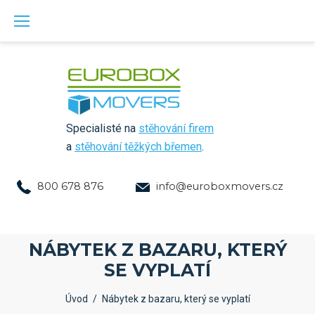
Skip
to
content
Specialisté na
stěhování firem
a
stěhování těžkých břemen
.
800 678 876
info@euroboxmovers.cz
NÁBYTEK Z BAZARU, KTERÝ
SE VYPLATÍ
Úvod
/
Nábytek z bazaru, který se vyplatí