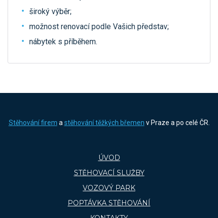
široký výběr;
možnost renovací podle Vašich představ;
nábytek s příběhem.
Stěhování firem
a
stěhování těžkých břemen
v Praze a po celé ČR.
ÚVOD
STĚHOVACÍ SLUŽBY
VOZOVÝ PARK
POPTÁVKA STĚHOVÁNÍ